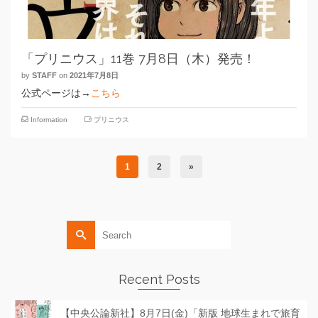
「プリニウス」11巻 7月8日（木）発売！
by
STAFF
on
2021年7月8日
公式ページは→
こちら
Information
プリニウス
1
2
»
Search
for:
Recent Posts
【中央公論新社】8月7日(金)「新版 地球生まれで旅育