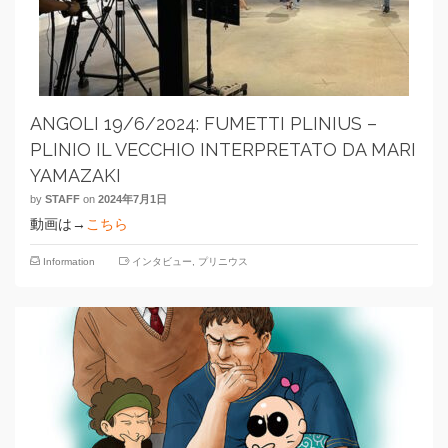
ANGOLI 19/6/2024: FUMETTI PLINIUS –
PLINIO IL VECCHIO INTERPRETATO DA MARI
YAMAZAKI
by
STAFF
on
2024年7月1日
動画は→
こちら
Information
インタビュー
,
プリニウス