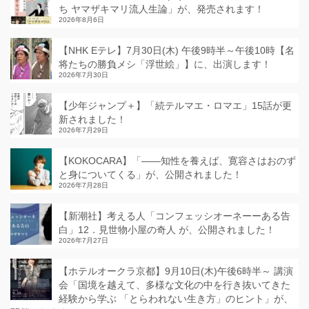
ち ヤマザキマリ流人生論」が、発売されます！
2026年8月6日
【NHK Eテレ】7月30日(木) 午後9時半～午後10時【名
将たちの勝負メシ「浮世絵」】に、出演します！
2026年7月30日
【少年ジャンプ＋】「続テルマエ・ロマエ」15話が更
新されました！
2026年7月29日
【KOKOCARA】「——知性を養えば、寛容さはおのず
と身についてくる」が、公開されました！
2026年7月28日
【新潮社】考える人「コンフェッシオーネーーある告
白」12．見世物小屋の奇人 が、公開されました！
2026年7月27日
【ホテルオークラ京都】9月10日(木)午後6時半～ 講演
会「国境を越えて、多様な文化の中を行き抜いてきた
経験から学ぶ 「とらわれない生き方」のヒント」が、