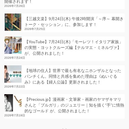
開催されます！
2026年7月26日
【三越文楽】9月24日(木) 午後2時開演「～序～ 幕開き
トーク・セッション」に、参加します！
2026年7月25日
【YouTube】7月24日(木)「モーレツ！イタリア家族」
の実態・ヨットクルーズ編【テルマエ・ミネルヴァ】
が、公開されました！
2026年7月24日
【地球の住人】世界で最も有名なニホンザルとなった
パンチくん。同情と共感を集めた理由は《ぬいぐる
み》にある【婦人公論】更新されました！
2026年7月22日
【Precious.jp】漫画家・文筆家・画家のヤマザキマリ
さんと「ブルガリ」のジュエリー｜知を描く“手”に情熱
的なゴールド が、公開されました！
2026年7月19日