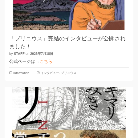
「プリニウス」完結のインタビューが公開され
ました！
by
STAFF
on
2023年7月18日
公式ページは→
こちら
Information
インタビュー
,
プリニウス