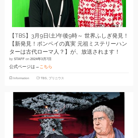
【TBS】3月9日(土)午後9時～ 世界ふしぎ発見！
【新発見！ポンペイの真実 元祖ミステリーハン
ターは古代ローマ人？】が、放送されます！
by
STAFF
on
2024年3月7日
公式ページは→
こちら
Information
TBS
,
プリニウス