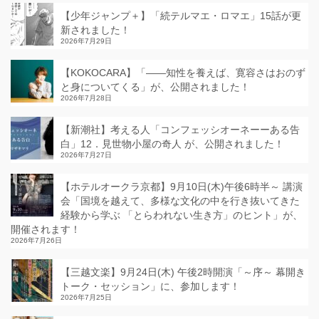
【少年ジャンプ＋】「続テルマエ・ロマエ」15話が更
新されました！
2026年7月29日
【KOKOCARA】「——知性を養えば、寛容さはおのず
と身についてくる」が、公開されました！
2026年7月28日
【新潮社】考える人「コンフェッシオーネーーある告
白」12．見世物小屋の奇人 が、公開されました！
2026年7月27日
【ホテルオークラ京都】9月10日(木)午後6時半～ 講演
会「国境を越えて、多様な文化の中を行き抜いてきた
経験から学ぶ 「とらわれない生き方」のヒント」が、
開催されます！
2026年7月26日
【三越文楽】9月24日(木) 午後2時開演「～序～ 幕開き
トーク・セッション」に、参加します！
2026年7月25日