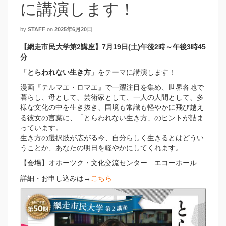
に講演します！
by
STAFF
on
2025年6月20日
【網走市民大学第2講座】7月19日(土)午後2時～午後3時45
分
「
とらわれない生き方
」をテーマに講演します！
漫画『テルマエ・ロマエ』で一躍注目を集め、世界各地で
暮らし、母として、芸術家として、一人の人間として、多
様な文化の中を生き抜き、国境も常識も軽やかに飛び越え
る彼女の言葉に、「とらわれない生き方」のヒントが詰ま
っています。
生き方の選択肢が広がる今、自分らしく生きるとはどうい
うことか、あなたの明日を軽やかにしてくれます。
【会場】オホーツク・文化交流センター エコーホール
詳細・お申し込みは→
こちら