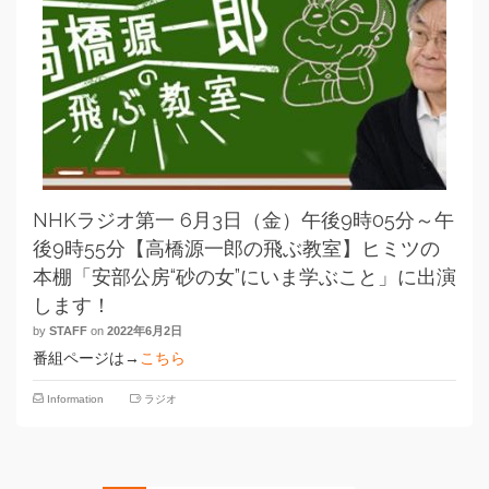
NHKラジオ第一 6月3日（金）午後9時05分～午
後9時55分【高橋源一郎の飛ぶ教室】ヒミツの
本棚「安部公房“砂の女”にいま学ぶこと」に出演
します！
by
STAFF
on
2022年6月2日
番組ページは→
こちら
Information
ラジオ