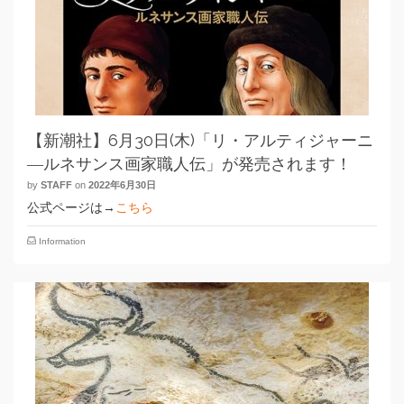
【新潮社】6月30日(木)「リ・アルティジャーニ
―ルネサンス画家職人伝」が発売されます！
by
STAFF
on
2022年6月30日
公式ページは→
こちら
Information