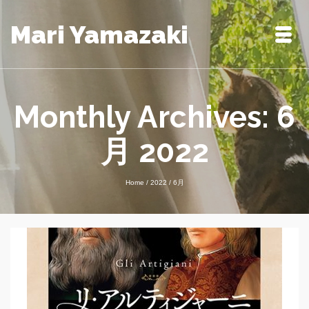
Mari Yamazaki
Monthly Archives: 6
月 2022
Home
/
2022
/
6月