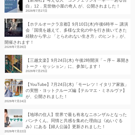
【新潮社】考える人「コンフェッシオーネーーある告
白」12．見世物小屋の奇人 が、公開されました！
2026年7月27日
【ホテルオークラ京都】9月10日(木)午後6時半～ 講演
会「国境を越えて、多様な文化の中を行き抜いてきた
経験から学ぶ 「とらわれない生き方」のヒント」が、
開催されます！
2026年7月26日
【三越文楽】9月24日(木) 午後2時開演「～序～ 幕開き
トーク・セッション」に、参加します！
2026年7月25日
【YouTube】7月24日(木)「モーレツ！イタリア家族」
の実態・ヨットクルーズ編【テルマエ・ミネルヴァ】
が、公開されました！
2026年7月24日
【地球の住人】世界で最も有名なニホンザルとなった
パンチくん。同情と共感を集めた理由は《ぬいぐる
み》にある【婦人公論】更新されました！
2026年7月22日