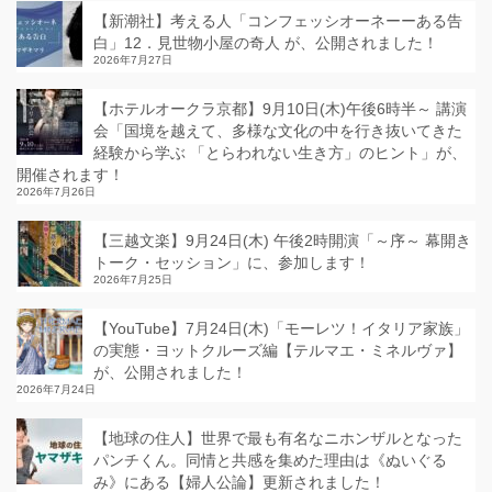
【新潮社】考える人「コンフェッシオーネーーある告
白」12．見世物小屋の奇人 が、公開されました！
2026年7月27日
【ホテルオークラ京都】9月10日(木)午後6時半～ 講演
会「国境を越えて、多様な文化の中を行き抜いてきた
経験から学ぶ 「とらわれない生き方」のヒント」が、
開催されます！
2026年7月26日
【三越文楽】9月24日(木) 午後2時開演「～序～ 幕開き
トーク・セッション」に、参加します！
2026年7月25日
【YouTube】7月24日(木)「モーレツ！イタリア家族」
の実態・ヨットクルーズ編【テルマエ・ミネルヴァ】
が、公開されました！
2026年7月24日
【地球の住人】世界で最も有名なニホンザルとなった
パンチくん。同情と共感を集めた理由は《ぬいぐる
み》にある【婦人公論】更新されました！