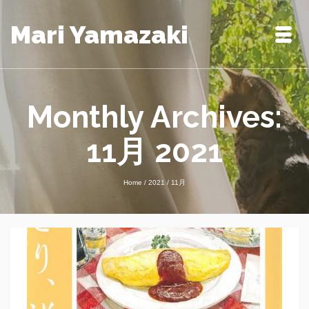
Mari Yamazaki
Monthly Archives:
11月 2021
Home
/
2021
/
11月