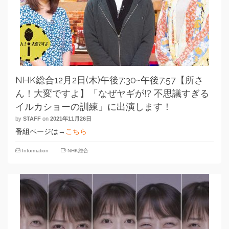
NHK総合12月2日(木)午後7:30~午後7:57【所さ
ん！大変ですよ】「なぜヤギが!? 不思議すぎる
イルカショーの訓練」に出演します！
by
STAFF
on
2021年11月26日
番組ページは→
こちら
Information
NHK総合