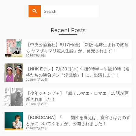
Search
for:
Recent Posts
【中央公論新社】8月7日(金)「新版 地球生まれで旅育
ち ヤマザキマリ流人生論」が、発売されます！
2026年8月6日
【NHK Eテレ】7月30日(木) 午後9時半～午後10時【名
将たちの勝負メシ「浮世絵」】に、出演します！
2026年7月30日
【少年ジャンプ＋】「続テルマエ・ロマエ」15話が更
新されました！
2026年7月29日
【KOKOCARA】「——知性を養えば、寛容さはおのず
と身についてくる」が、公開されました！
2026年7月28日