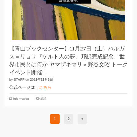
【青山ブックセンター】11月27日（土）バルガ
ス＝リョサ『ケルト人の夢』邦訳完成記念 世
界市民とは何か ヤマザキマリ × 野谷文昭 トーク
イベント開催！
by
STAFF
on
2021年11月6日
公式ページは→
こちら
Information
対談
1
2
»