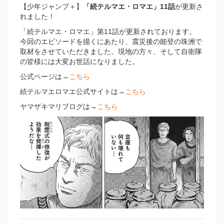
【少年ジャンプ＋】
「続テルマエ・ロマエ」11話
が更新さ
れました！
「続テルマエ・ロマエ」第11話が更新されております。
今回のエピソードを描くにあたり、震災後の能登の珠洲で
取材をさせていただきました。現地の方々、そして自衛隊
の皆様には大変お世話になりました。
公式ページは→
こちら
続テルマエロマエ公式サイトは→
こちら
ヤマザキマリブログは→
こちら