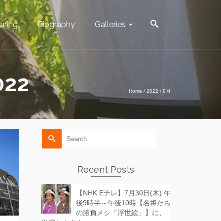
aring
Biography
Galleries
022
Home
/
2022
/
8月
Search
for:
Recent Posts
【NHK Eテレ】7月30日(木) 午
後9時半～午後10時【名将たち
の勝負メシ「浮世絵」】に、