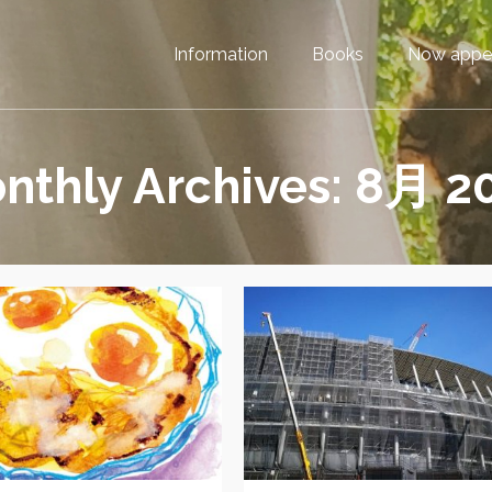
Information
Books
Now appe
nthly Archives: 8月 2