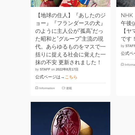
【地球の住人】『あしたのジ
NHK
ョー』『フランダースの犬』
午後9
のように主人公が”孤高”だっ
【ヤ
た昭和と”グループ”主流の現
です
代。あらゆるものをマスで一
by
STAF
公式ペ
括りに捉える社会に覚えた一
抹の不安 更新されました！
Informa
by
STAFF
on
2022年8月17日
公式ページは→
こちら
Information
連載