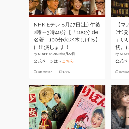
NHK Eテレ 8月27日(土) 午後
【マ
2時～3時40分【「100分 de
(土)発
名著」100分de水木しげる】
」い
に出演します！
切。
by
STAFF
on
2022年8月22日
by
STAF
公式ページは→
こちら
公式ペ
Information
Eテレ
Informa