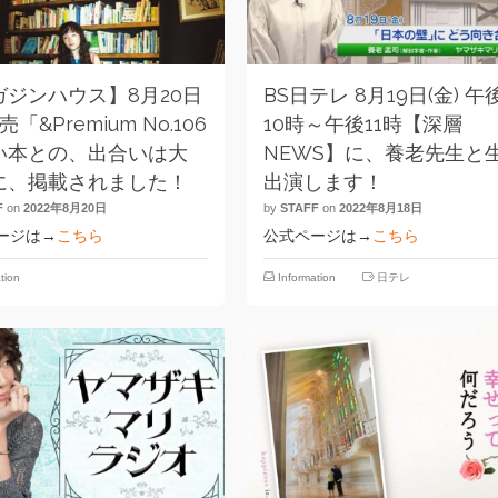
ガジンハウス】8月20日
BS日テレ 8月19日(金) 午
売「&Premium No.106
10時～午後11時【深層
い本との、出合いは大
NEWS】に、養老先生と
に、掲載されました！
出演します！
F
on
2022年8月20日
by
STAFF
on
2022年8月18日
ージは→
こちら
公式ページは→
こちら
tion
Information
日テレ