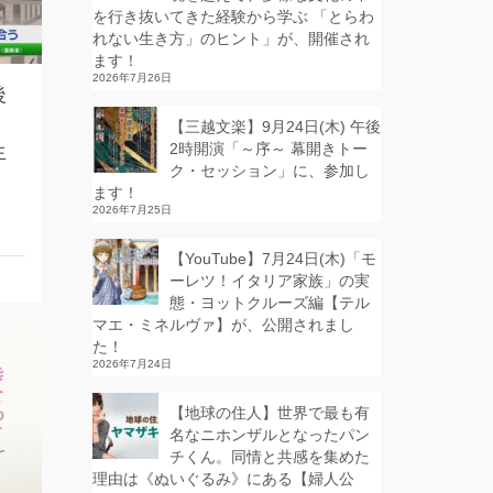
を行き抜いてきた経験から学ぶ 「とらわ
れない生き方」のヒント」が、開催され
ます！
2026年7月26日
後
【三越文楽】9月24日(木) 午後
生
2時開演「～序～ 幕開きトー
ク・セッション」に、参加し
ます！
2026年7月25日
【YouTube】7月24日(木)「モ
ーレツ！イタリア家族」の実
態・ヨットクルーズ編【テル
マエ・ミネルヴァ】が、公開されまし
た！
2026年7月24日
【地球の住人】世界で最も有
名なニホンザルとなったパン
チくん。同情と共感を集めた
理由は《ぬいぐるみ》にある【婦人公