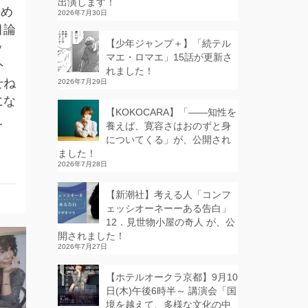
出演します！
始め
2026年7月30日
目論
【少年ジャンプ＋】「続テル
ッ
マエ・ロマエ」15話が更新さ
外
れました！
せね
2026年7月29日
にな
【KOKOCARA】「——知性を
え
養えば、寛容さはおのずと身
についてくる」が、公開され
ました！
2026年7月28日
【新潮社】考える人「コンフ
ェッシオーネーーある告白」
12．見世物小屋の奇人 が、公
開されました！
2026年7月27日
【ホテルオークラ京都】9月10
日(木)午後6時半～ 講演会「国
境を越えて、多様な文化の中