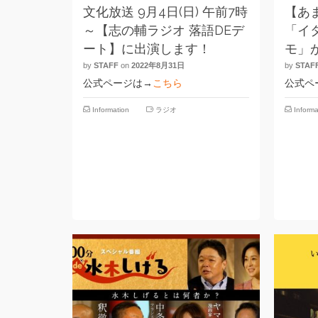
文化放送 9月4日(日) 午前7時
【あま
～【志の輔ラジオ 落語DEデ
「イ
ート】に出演します！
モ」
by
STAFF
on
2022年8月31日
by
STAF
公式ページは→
こちら
公式ペ
Information
ラジオ
Informa