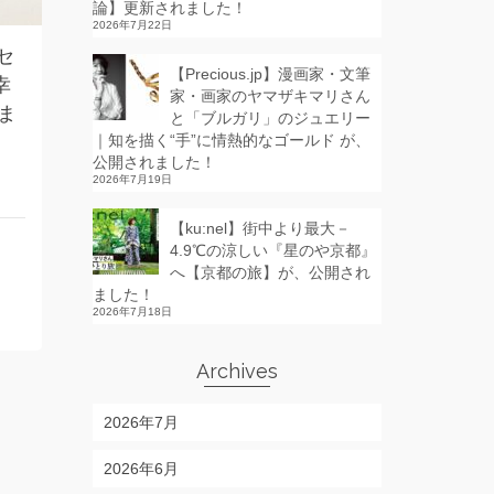
論】更新されました！
2026年7月22日
セ
【Precious.jp】漫画家・文筆
幸
家・画家のヤマザキマリさん
ま
と「ブルガリ」のジュエリー
｜知を描く“手”に情熱的なゴールド が、
公開されました！
2026年7月19日
【ku:nel】街中より最大－
4.9℃の涼しい『星のや京都』
へ【京都の旅】が、公開され
ました！
2026年7月18日
Archives
2026年7月
2026年6月