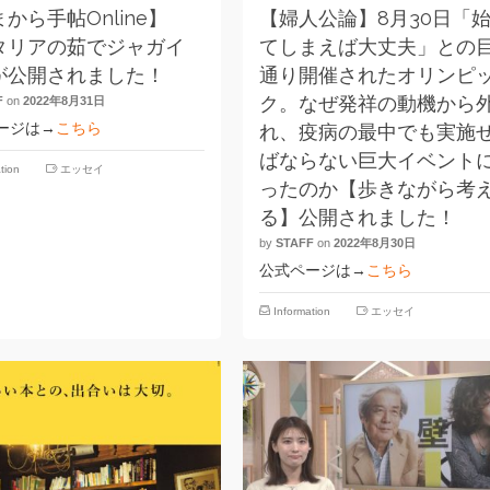
から手帖Online】
【婦人公論】8月30日「
タリアの茹でジャガイ
てしまえば大丈夫」との
が公開されました！
通り開催されたオリンピ
ク。なぜ発祥の動機から
F
on
2022年8月31日
ージは→
こちら
れ、疫病の最中でも実施
ばならない巨大イベント
tion
エッセイ
ったのか【歩きながら考
る】公開されました！
by
STAFF
on
2022年8月30日
公式ページは→
こちら
Information
エッセイ