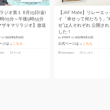
 ラジオ第１ 8月19日(金)
【JAF Mate】リレーエッ
時05分～午後9時55分
イ「幸せって何だろう」“
マザキマリラジオ】放送
せ”は人それぞれ 公開され
！
した！
F
on
2022年8月16日
by
STAFF
on
2022年8月13日
ージは→
こちら
公式ページは→
こちら
tion
ラジオ
Information
エッセイ