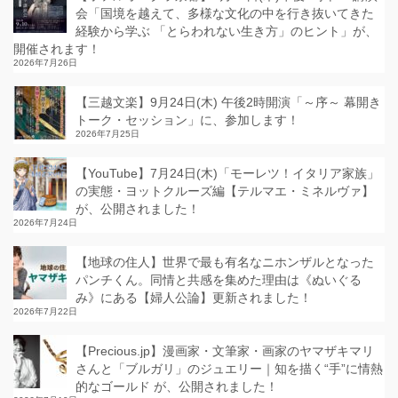
会「国境を越えて、多様な文化の中を行き抜いてきた
経験から学ぶ 「とらわれない生き方」のヒント」が、
開催されます！
2026年7月26日
【三越文楽】9月24日(木) 午後2時開演「～序～ 幕開き
トーク・セッション」に、参加します！
2026年7月25日
【YouTube】7月24日(木)「モーレツ！イタリア家族」
の実態・ヨットクルーズ編【テルマエ・ミネルヴァ】
が、公開されました！
2026年7月24日
【地球の住人】世界で最も有名なニホンザルとなった
パンチくん。同情と共感を集めた理由は《ぬいぐる
み》にある【婦人公論】更新されました！
2026年7月22日
【Precious.jp】漫画家・文筆家・画家のヤマザキマリ
さんと「ブルガリ」のジュエリー｜知を描く“手”に情熱
的なゴールド が、公開されました！