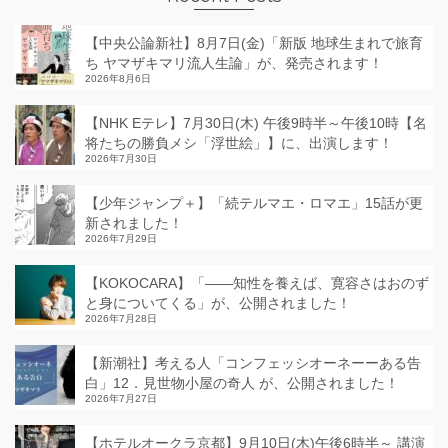
【中央公論新社】8月7日(金)「新版 地球生まれで旅育
ち ヤマザキマリ流人生論」が、発売されます！
2026年8月6日
【NHK Eテレ】7月30日(木) 午後9時半～午後10時【名
将たちの勝負メシ「浮世絵」】に、出演します！
2026年7月30日
【少年ジャンプ＋】「続テルマエ・ロマエ」15話が更
新されました！
2026年7月29日
【KOKOCARA】「——知性を養えば、寛容さはおのず
と身についてくる」が、公開されました！
2026年7月28日
【新潮社】考える人「コンフェッシオーネーーある告
白」12．見世物小屋の奇人 が、公開されました！
2026年7月27日
【ホテルオークラ京都】9月10日(木)午後6時半～ 講演