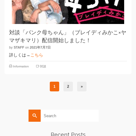
対談「パンク母ちゃん」（ブレイディみかこ×ヤ
マザキマリ）配信開始しました！
by
STAFF
on
2021年7月7日
詳しくは→
こちら
Information
対談
1
2
»
Search
for:
Recent Posts