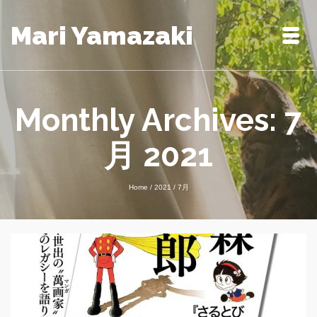
Mari Yamazaki
Monthly Archives: 7
月 2021
Home
/
2021
/
7月