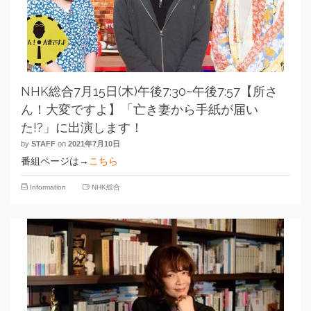
NHK総合7月15日(木)午後7:30~午後7:57【所さ
ん！大変ですよ】「亡き妻から手紙が届い
た!?」に出演します！
by
STAFF
on
2021年7月10日
番組ページは→
こちら
Information
NHK総合