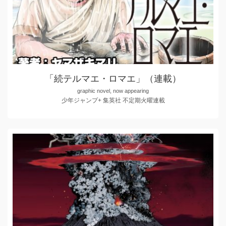
「続テルマエ・ロマエ」（連載）
graphic novel, now appearing
少年ジャンプ+ 集英社 不定期火曜連載