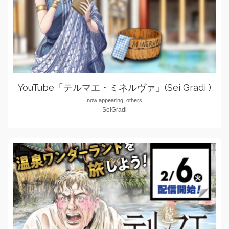
YouTube「テルマエ・ミネルヴァ」(Sei Gradi )
now appearing, others
SeiGradi