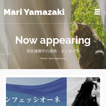
Mari Yamazaki
Now appearing
現在連載中の漫画・エッセイ等
Home
/
Now appearing