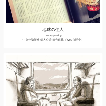
地球の住人
now appearing
中央公論新社 婦人公論 毎号連載（Web公開中）