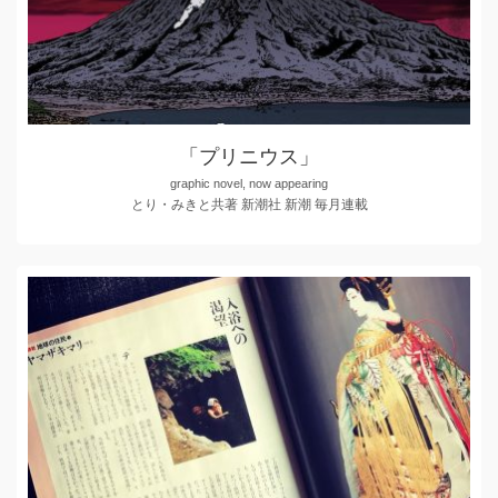
「プリニウス」
graphic novel, now appearing
とり・みきと共著 新潮社 新潮 毎月連載