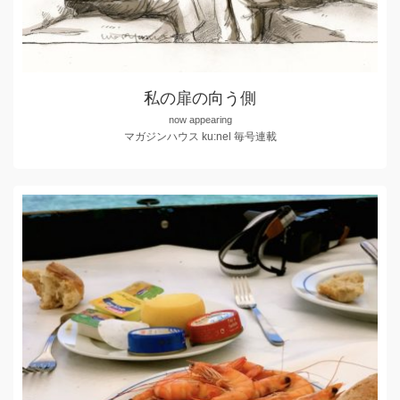
私の扉の向う側
now appearing
マガジンハウス ku:nel 毎号連載