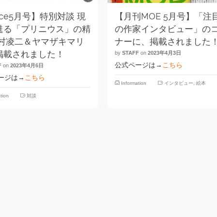
ice5月号】特別対談 現
【月刊MOE 5月号】「注
甦る「プリニウス」の精
の作家インタビュー」の
本村凌二＆ヤマザキマリ
ナーに、掲載されました
掲載されました！
by
STAFF
on
2023年4月3日
公式ページは→
こちら
F
on
2023年4月6日
ージは→
こちら
Information
インタビュー
,
絵本
tion
対談