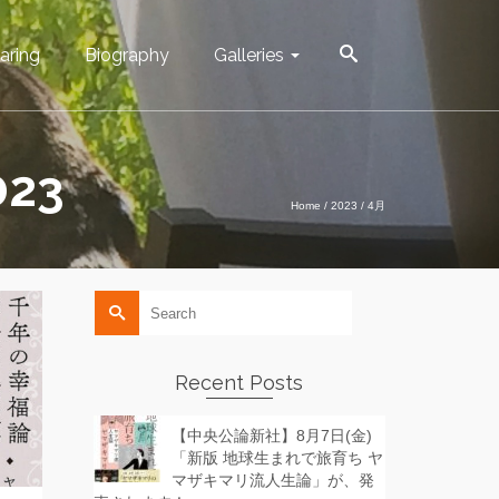
aring
Biography
Galleries
023
Home
/
2023
/
4月
Search
for:
Recent Posts
【中央公論新社】8月7日(金)
「新版 地球生まれで旅育ち ヤ
マザキマリ流人生論」が、発