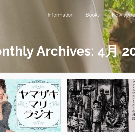
Information
Books
Now appe
nthly Archives: 4月 2