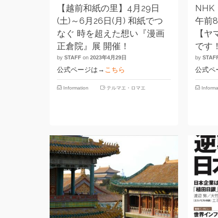
【越前和紙の里】4月29日
NHK
(土)～6月26日(月) 和紙でつ
午前8
なぐ 時を超えた想い『漫画
【ヤ
正倉院』展 開催！
です
by
STAFF
on
2023年4月29日
by
STAF
公式ページは→
こちら
公式ペ
Information
テルマエ・ロマエ
Informa