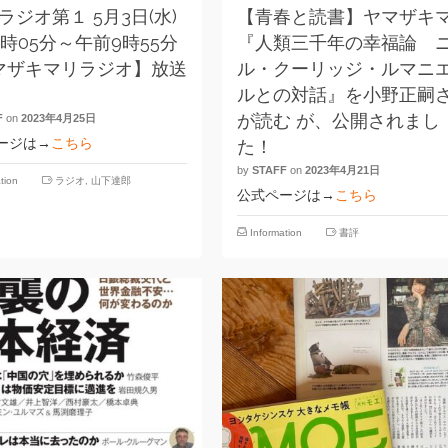
 ラジオ第１ 5月3日(水)
【青春と読書】ヤマザキ
時05分～午前9時55分
『人類三千年の幸福論 
マザキマリラジオ】放送
ル・クーリッジ・ルマニ
！
ルとの対話』を小野正嗣
が読む が、公開されまし
F
on
2023年4月25日
ージは→
こちら
た！
by
STAFF
on
2023年4月21日
tion
ラジオ
,
山下達郎
公式ページは→
こちら
Information
書評