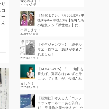
売されます！
マリ
2026年8月6日
ニコ
【NHK Eテレ】7月30日(木) 午
エー
後9時半～午後10時【名将たち
さん
の勝負メシ「浮世絵」】に、
出演します！
2026年7月30日
【少年ジャンプ＋】「続テル
マエ・ロマエ」15話が更新さ
れました！
2026年7月29日
【KOKOCARA】「——知性を
養えば、寛容さはおのずと身
についてくる」が、公開され
ました！
2026年7月28日
【新潮社】考える人「コンフ
ェッシオーネーーある告白」
12．見世物小屋の奇人 が、公