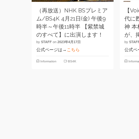
（再放送）NHK BSプレミア
【Vo
ム/BS4K 4月21日(金) 午後9
代に
時半～午後11時半 【紫禁城
神 
のすべて】に出演します！
が、
by
STAFF
on
2023年4月17日
by
STAF
公式ページは→
こちら
公式ペ
Information
BS4K
Informa