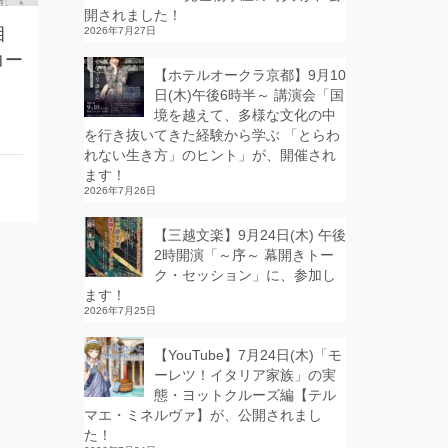
開されました！
目
2026年7月27日
コー
【ホテルオークラ京都】9月10
！
日(木)午後6時半～ 講演会「国
境を越えて、多様な文化の中
を行き抜いてきた経験から学ぶ 「とらわ
れない生き方」のヒント」が、開催され
ます！
2026年7月26日
【三越文楽】9月24日(木) 午後
2時開演「～序～ 幕開きトー
ク・セッション」に、参加し
ます！
2026年7月25日
【YouTube】7月24日(木)「モ
ーレツ！イタリア家族」の実
態・ヨットクルーズ編【テル
マエ・ミネルヴァ】が、公開されまし
た！