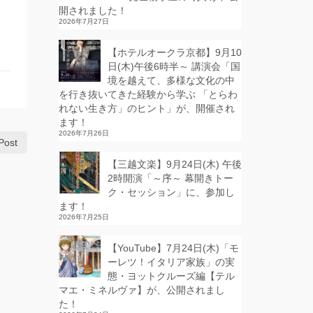
開されました！
2026年7月27日
【ホテルオークラ京都】9月10
日(木)午後6時半～ 講演会「国
境を越えて、多様な文化の中
を行き抜いてきた経験から学ぶ 「とらわ
れない生き方」のヒント」が、開催され
ます！
2026年7月26日
Post
【三越文楽】9月24日(木) 午後
2時開演「～序～ 幕開きトー
ク・セッション」に、参加し
ます！
2026年7月25日
【YouTube】7月24日(木)「モ
ーレツ！イタリア家族」の実
態・ヨットクルーズ編【テル
マエ・ミネルヴァ】が、公開されまし
た！