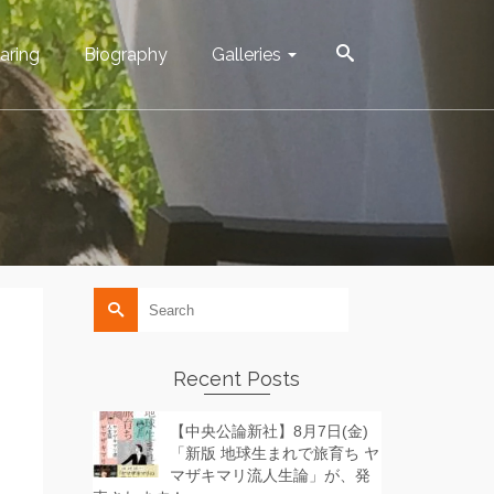
aring
Biography
Galleries
Search
for:
Recent Posts
【中央公論新社】8月7日(金)
「新版 地球生まれで旅育ち ヤ
マザキマリ流人生論」が、発