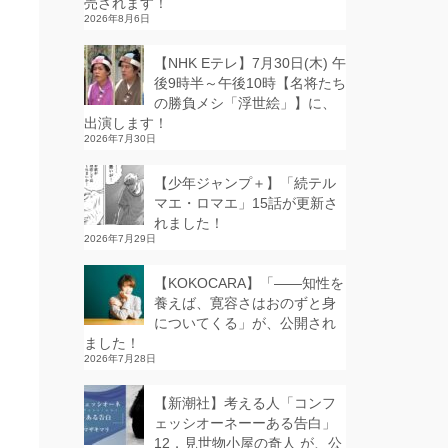
売されます！
2026年8月6日
【NHK Eテレ】7月30日(木) 午
後9時半～午後10時【名将たち
の勝負メシ「浮世絵」】に、
出演します！
2026年7月30日
【少年ジャンプ＋】「続テル
マエ・ロマエ」15話が更新さ
れました！
2026年7月29日
【KOKOCARA】「——知性を
養えば、寛容さはおのずと身
についてくる」が、公開され
ました！
2026年7月28日
【新潮社】考える人「コンフ
ェッシオーネーーある告白」
12．見世物小屋の奇人 が、公