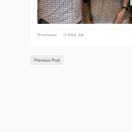
Information
北海道
,
温泉
Previous Post