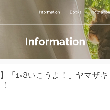
Information
Books
Now appe
Information
＋】「1×8いこうよ！」ヤマザキ
中！