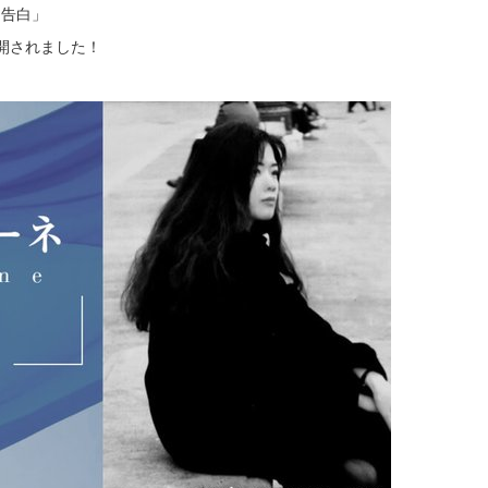
る告白」
開されました！