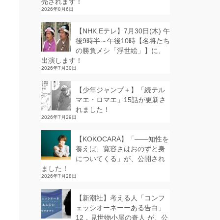
売されます！
2026年8月6日
【NHK Eテレ】7月30日(木) 午
後9時半～午後10時【名将たち
の勝負メシ「浮世絵」】に、
出演します！
2026年7月30日
【少年ジャンプ＋】「続テル
マエ・ロマエ」15話が更新さ
れました！
2026年7月29日
【KOKOCARA】「——知性を
養えば、寛容さはおのずと身
についてくる」が、公開され
ました！
2026年7月28日
【新潮社】考える人「コンフ
ェッシオーネーーある告白」
12．見世物小屋の奇人 が、公