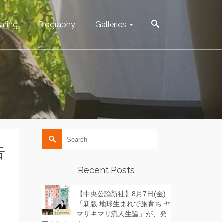
aring
Biography
Galleries
Search
for:
告
Recent Posts
【中央公論新社】8月7日(金)
「新版 地球生まれで旅育ち ヤ
マザキマリ流人生論」が、発