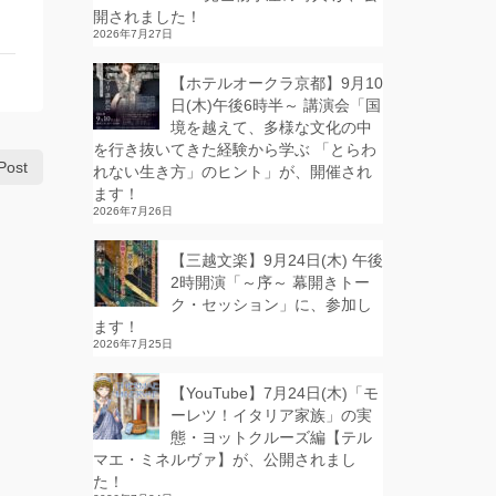
開されました！
2026年7月27日
【ホテルオークラ京都】9月10
日(木)午後6時半～ 講演会「国
境を越えて、多様な文化の中
を行き抜いてきた経験から学ぶ 「とらわ
Post
れない生き方」のヒント」が、開催され
ます！
2026年7月26日
【三越文楽】9月24日(木) 午後
2時開演「～序～ 幕開きトー
ク・セッション」に、参加し
ます！
2026年7月25日
【YouTube】7月24日(木)「モ
ーレツ！イタリア家族」の実
態・ヨットクルーズ編【テル
マエ・ミネルヴァ】が、公開されまし
た！