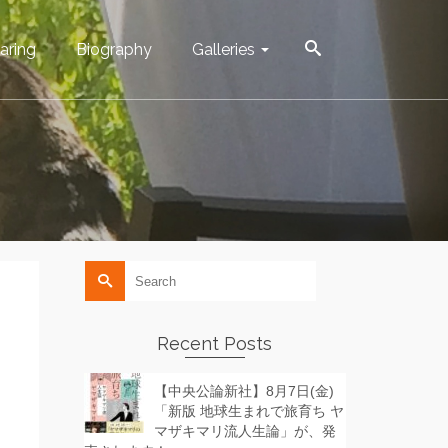
aring
Biography
Galleries
Search
for:
Recent Posts
【中央公論新社】8月7日(金)
「新版 地球生まれで旅育ち ヤ
マザキマリ流人生論」が、発