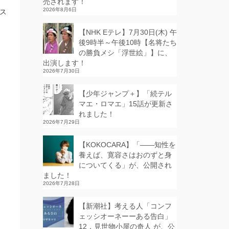
る
売されます！
2026年8月6日
ス
【NHK Eテレ】7月30日(木) 午
後9時半～午後10時【名将たち
の勝負メシ「浮世絵」】に、
出演します！
2026年7月30日
【少年ジャンプ＋】「続テル
マエ・ロマエ」15話が更新さ
れました！
2026年7月29日
【KOKOCARA】「——知性を
養えば、寛容さはおのずと身
についてくる」が、公開され
ました！
2026年7月28日
【新潮社】考える人「コンフ
ェッシオーネーーある告白」
12．見世物小屋の奇人 が、公