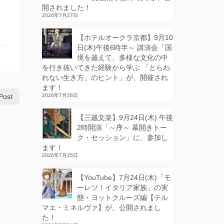
開されました！
2026年7月27日
【ホテルオークラ京都】9月10
日(木)午後6時半～ 講演会「国
境を越えて、多様な文化の中
を行き抜いてきた経験から学ぶ 「とらわ
れない生き方」のヒント」が、開催され
ます！
Post
2026年7月26日
【三越文楽】9月24日(木) 午後
2時開演「～序～ 幕開きトー
ク・セッション」に、参加し
ます！
2026年7月25日
【YouTube】7月24日(木)「モ
ーレツ！イタリア家族」の実
態・ヨットクルーズ編【テル
マエ・ミネルヴァ】が、公開されまし
た！