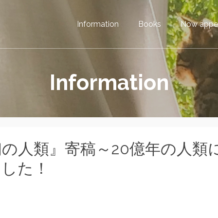
Information
Books
Now appe
Information
初の人類』寄稿～20億年の人類
ました！