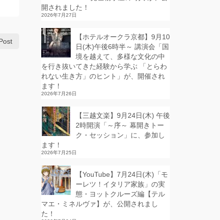
開されました！
2026年7月27日
【ホテルオークラ京都】9月10
Post
日(木)午後6時半～ 講演会「国
境を越えて、多様な文化の中
を行き抜いてきた経験から学ぶ 「とらわ
れない生き方」のヒント」が、開催され
ます！
2026年7月26日
【三越文楽】9月24日(木) 午後
2時開演「～序～ 幕開きトー
ク・セッション」に、参加し
ます！
2026年7月25日
【YouTube】7月24日(木)「モ
ーレツ！イタリア家族」の実
態・ヨットクルーズ編【テル
マエ・ミネルヴァ】が、公開されまし
た！