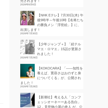
売されます！
2026年8月6日
【NHK Eテレ】7月30日(木) 午
後9時半～午後10時【名将たち
の勝負メシ「浮世絵」】に、
出演します！
2026年7月30日
【少年ジャンプ＋】「続テル
マエ・ロマエ」15話が更新さ
れました！
2026年7月29日
【KOKOCARA】「——知性を
養えば、寛容さはおのずと身
についてくる」が、公開され
ました！
2026年7月28日
【新潮社】考える人「コンフ
ェッシオーネーーある告白」
12．見世物小屋の奇人 が、公