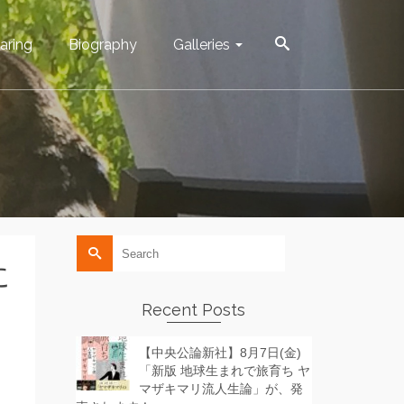
aring
Biography
Galleries
Search
for:
に
Recent Posts
【中央公論新社】8月7日(金)
「新版 地球生まれで旅育ち ヤ
マザキマリ流人生論」が、発