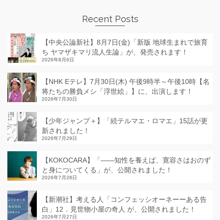
Recent Posts
【中央公論新社】8月7日(金)「新版 地球生まれで旅育
ち ヤマザキマリ流人生論」が、発売されます！
2026年8月6日
【NHK Eテレ】7月30日(木) 午後9時半～午後10時【名
将たちの勝負メシ「浮世絵」】に、出演します！
2026年7月30日
【少年ジャンプ＋】「続テルマエ・ロマエ」15話が更
新されました！
2026年7月29日
【KOKOCARA】「——知性を養えば、寛容さはおのず
と身についてくる」が、公開されました！
2026年7月28日
【新潮社】考える人「コンフェッシオーネーーある告
白」12．見世物小屋の奇人 が、公開されました！
2026年7月27日