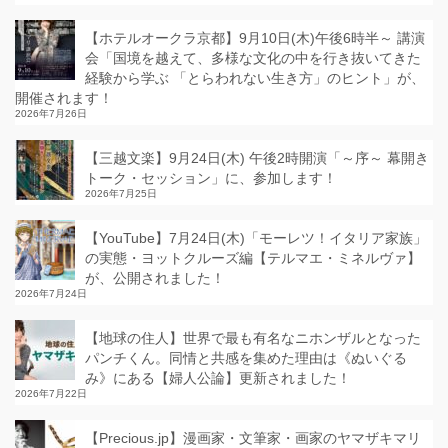
【ホテルオークラ京都】9月10日(木)午後6時半～ 講演
会「国境を越えて、多様な文化の中を行き抜いてきた
経験から学ぶ 「とらわれない生き方」のヒント」が、
開催されます！
2026年7月26日
【三越文楽】9月24日(木) 午後2時開演「～序～ 幕開き
トーク・セッション」に、参加します！
2026年7月25日
【YouTube】7月24日(木)「モーレツ！イタリア家族」
の実態・ヨットクルーズ編【テルマエ・ミネルヴァ】
が、公開されました！
2026年7月24日
【地球の住人】世界で最も有名なニホンザルとなった
パンチくん。同情と共感を集めた理由は《ぬいぐる
み》にある【婦人公論】更新されました！
2026年7月22日
【Precious.jp】漫画家・文筆家・画家のヤマザキマリ