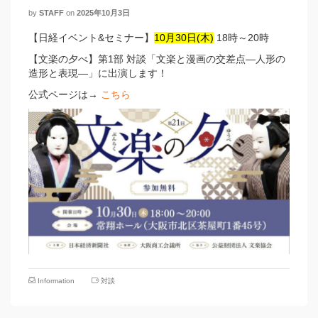
by
STAFF
on
2025年10月3日
【日経イベント&セミナー】
10月30日(木)
18時～20時
【文楽の夕べ】第1部 対談「文楽と漫画の交差点―人形の
造形と表現―」に出演します！
公式ページは→
こちら
Information
対談