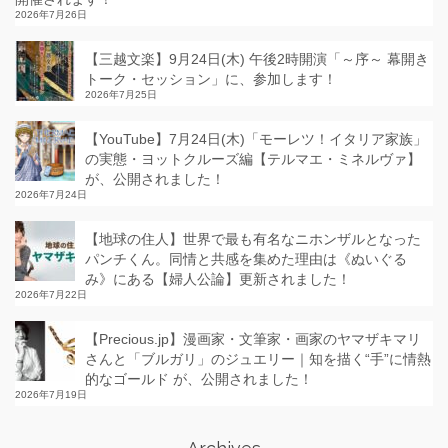
2026年7月26日
【三越文楽】9月24日(木) 午後2時開演「～序～ 幕開き
トーク・セッション」に、参加します！
2026年7月25日
【YouTube】7月24日(木)「モーレツ！イタリア家族」
の実態・ヨットクルーズ編【テルマエ・ミネルヴァ】
が、公開されました！
2026年7月24日
【地球の住人】世界で最も有名なニホンザルとなった
パンチくん。同情と共感を集めた理由は《ぬいぐる
み》にある【婦人公論】更新されました！
2026年7月22日
【Precious.jp】漫画家・文筆家・画家のヤマザキマリ
さんと「ブルガリ」のジュエリー｜知を描く“手”に情熱
的なゴールド が、公開されました！
2026年7月19日