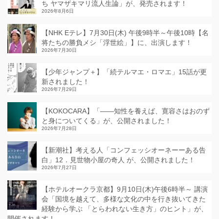
ち ヤマザキマリ流人生論」が、発売されます！
2026年8月6日
【NHK Eテレ】7月30日(木) 午後9時半～午後10時【名
将たちの勝負メシ「浮世絵」】に、出演します！
2026年7月30日
【少年ジャンプ＋】「続テルマエ・ロマエ」15話が更
新されました！
2026年7月29日
【KOKOCARA】「——知性を養えば、寛容さはおのず
と身についてくる」が、公開されました！
2026年7月28日
【新潮社】考える人「コンフェッシオーネーーある告
白」12．見世物小屋の奇人 が、公開されました！
2026年7月27日
【ホテルオークラ京都】9月10日(木)午後6時半～ 講演
会「国境を越えて、多様な文化の中を行き抜いてきた
経験から学ぶ 「とらわれない生き方」のヒント」が、
開催されます！