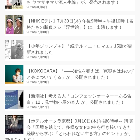
ち ヤマザキマリ流人生論」が、発売されます！
2026年8月6日
【NHK Eテレ】7月30日(木) 午後9時半～午後10時【名
将たちの勝負メシ「浮世絵」】に、出演します！
2026年7月30日
【少年ジャンプ＋】「続テルマエ・ロマエ」15話が更
新されました！
2026年7月29日
【KOKOCARA】「——知性を養えば、寛容さはおのず
と身についてくる」が、公開されました！
2026年7月28日
【新潮社】考える人「コンフェッシオーネーーある告
白」12．見世物小屋の奇人 が、公開されました！
2026年7月27日
【ホテルオークラ京都】9月10日(木)午後6時半～ 講演
会「国境を越えて、多様な文化の中を行き抜いてきた
経験から学ぶ 「とらわれない生き方」のヒント」が、
開催されます！