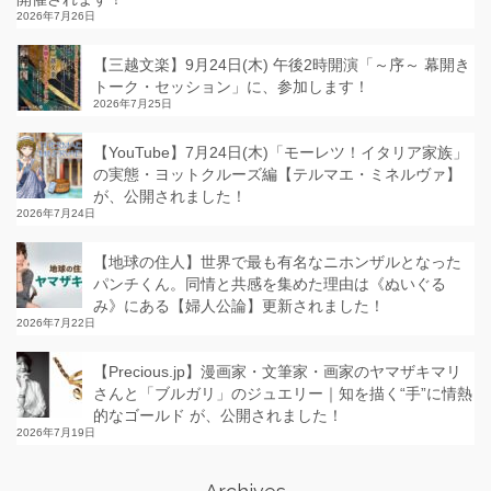
2026年7月26日
【三越文楽】9月24日(木) 午後2時開演「～序～ 幕開き
トーク・セッション」に、参加します！
2026年7月25日
【YouTube】7月24日(木)「モーレツ！イタリア家族」
の実態・ヨットクルーズ編【テルマエ・ミネルヴァ】
が、公開されました！
2026年7月24日
【地球の住人】世界で最も有名なニホンザルとなった
パンチくん。同情と共感を集めた理由は《ぬいぐる
み》にある【婦人公論】更新されました！
2026年7月22日
【Precious.jp】漫画家・文筆家・画家のヤマザキマリ
さんと「ブルガリ」のジュエリー｜知を描く“手”に情熱
的なゴールド が、公開されました！
2026年7月19日