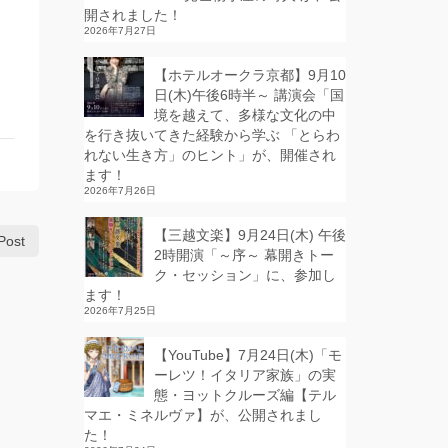
開されました！
2026年7月27日
【ホテルオークラ京都】9月10
日(木)午後6時半～ 講演会「国
境を越えて、多様な文化の中
を行き抜いてきた経験から学ぶ 「とらわ
れない生き方」のヒント」が、開催され
ます！
2026年7月26日
【三越文楽】9月24日(木) 午後
Post
2時開演「～序～ 幕開きトー
ク・セッション」に、参加し
ます！
2026年7月25日
【YouTube】7月24日(木)「モ
ーレツ！イタリア家族」の実
態・ヨットクルーズ編【テル
マエ・ミネルヴァ】が、公開されまし
た！