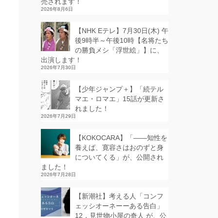
売されます！
2026年8月6日
【NHK Eテレ】7月30日(木) 午
う
後9時半～午後10時【名将たち
の勝負メシ「浮世絵」】に、
出演します！
2026年7月30日
【少年ジャンプ＋】「続テル
マエ・ロマエ」15話が更新さ
れました！
2026年7月29日
【KOKOCARA】「——知性を
養えば、寛容さはおのずと身
についてくる」が、公開され
ました！
2026年7月28日
【新潮社】考える人「コンフ
ェッシオーネーーある告白」
12．見世物小屋の奇人 が、公