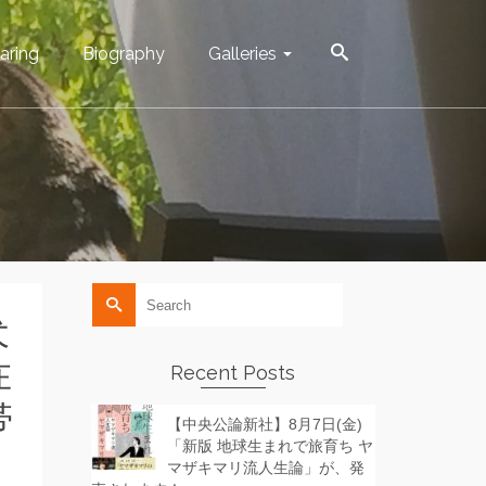
aring
Biography
Galleries
Search
for:
犬
在
Recent Posts
帯
【中央公論新社】8月7日(金)
「新版 地球生まれで旅育ち ヤ
マザキマリ流人生論」が、発