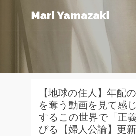
Mari Yamazaki
【地球の住人】年配
を奪う動画を見て感
するこの世界で「正
びる【婦人公論】更