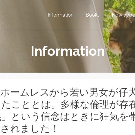
Information
Books
Now appe
Information
のホームレスから若い男女が仔
じたこととは。多様な倫理が存
義」という信念はときに狂気を
新されました！