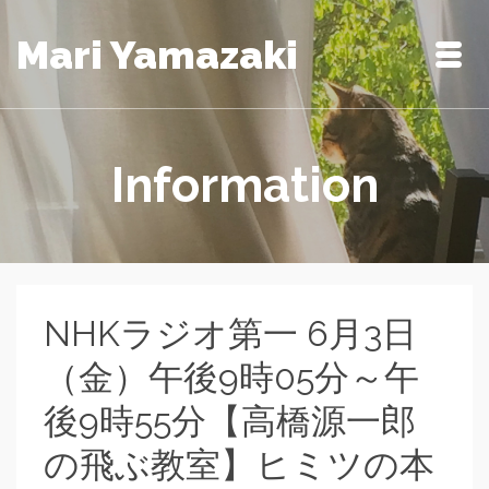
Mari Yamazaki
Information
NHKラジオ第一 6月3日
（金）午後9時05分～午
後9時55分【高橋源一郎
の飛ぶ教室】ヒミツの本