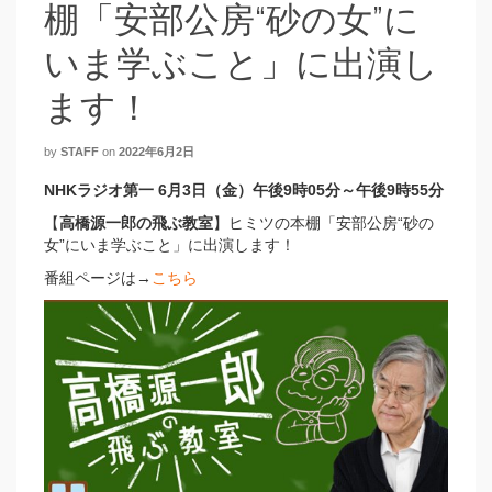
棚「安部公房“砂の女”に
いま学ぶこと」に出演し
ます！
by
STAFF
on
2022年6月2日
NHKラジオ第一 6月3日（金）午後9時05分～午後9時55分
【
高橋源一郎の飛ぶ教室
】ヒミツの本棚「安部公房“砂の
女”にいま学ぶこと」に出演します！
番組ページは→
こちら