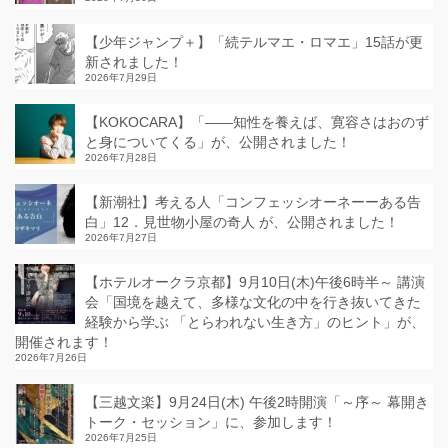
【少年ジャンプ＋】「続テルマエ・ロマエ」15話が更
新されました！
2026年7月29日
【KOKOCARA】「——知性を養えば、寛容さはおのず
と身についてくる」が、公開されました！
2026年7月28日
【新潮社】考える人「コンフェッシオーネーーある告
白」12．見世物小屋の奇人 が、公開されました！
2026年7月27日
【ホテルオークラ京都】9月10日(木)午後6時半～ 講演
会「国境を越えて、多様な文化の中を行き抜いてきた
経験から学ぶ 「とらわれない生き方」のヒント」が、
開催されます！
2026年7月26日
【三越文楽】9月24日(木) 午後2時開演「～序～ 幕開き
トーク・セッション」に、参加します！
2026年7月25日