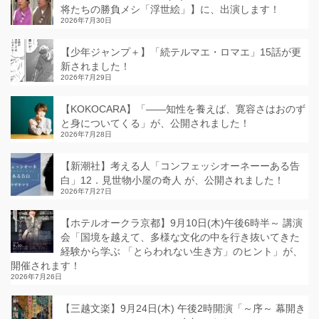
将たちの勝負メシ「浮世絵」】に、出演します！
2026年7月30日
【少年ジャンプ＋】「続テルマエ・ロマエ」15話が更
新されました！
2026年7月29日
【KOKOCARA】「——知性を養えば、寛容さはおのず
と身についてくる」が、公開されました！
2026年7月28日
【新潮社】考える人「コンフェッシオーネーーある告
白」12．見世物小屋の奇人 が、公開されました！
2026年7月27日
【ホテルオークラ京都】9月10日(木)午後6時半～ 講演
会「国境を越えて、多様な文化の中を行き抜いてきた
経験から学ぶ 「とらわれない生き方」のヒント」が、
開催されます！
2026年7月26日
【三越文楽】9月24日(木) 午後2時開演「～序～ 幕開き