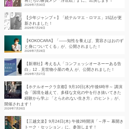
将たちの勝負メシ「浮世絵」】に、出演します！
2026年7月30日
【少年ジャンプ＋】「続テルマエ・ロマエ」15話が更
新されました！
2026年7月29日
【KOKOCARA】「——知性を養えば、寛容さはおのず
と身についてくる」が、公開されました！
2026年7月28日
【新潮社】考える人「コンフェッシオーネーーある告
白」12．見世物小屋の奇人 が、公開されました！
2026年7月27日
【ホテルオークラ京都】9月10日(木)午後6時半～ 講演
会「国境を越えて、多様な文化の中を行き抜いてきた
経験から学ぶ 「とらわれない生き方」のヒント」が、
開催されます！
2026年7月26日
【三越文楽】9月24日(木) 午後2時開演「～序～ 幕開き
トーク・セッション」に、参加します！