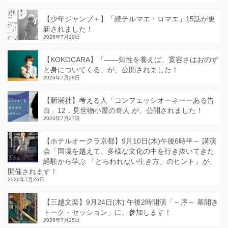
【少年ジャンプ＋】「続テルマエ・ロマエ」15話が更
新されました！
2026年7月29日
【KOKOCARA】「——知性を養えば、寛容さはおのず
と身についてくる」が、公開されました！
2026年7月28日
【新潮社】考える人「コンフェッシオーネーーある告
白」12．見世物小屋の奇人 が、公開されました！
2026年7月27日
【ホテルオークラ京都】9月10日(木)午後6時半～ 講演
会「国境を越えて、多様な文化の中を行き抜いてきた
経験から学ぶ 「とらわれない生き方」のヒント」が、
開催されます！
2026年7月26日
【三越文楽】9月24日(木) 午後2時開演「～序～ 幕開き
トーク・セッション」に、参加します！
2026年7月25日