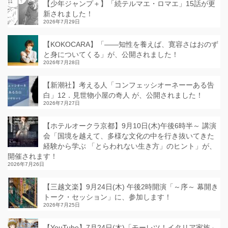
【少年ジャンプ＋】「続テルマエ・ロマエ」15話が更
新されました！
2026年7月29日
【KOKOCARA】「——知性を養えば、寛容さはおのず
と身についてくる」が、公開されました！
2026年7月28日
【新潮社】考える人「コンフェッシオーネーーある告
白」12．見世物小屋の奇人 が、公開されました！
2026年7月27日
【ホテルオークラ京都】9月10日(木)午後6時半～ 講演
会「国境を越えて、多様な文化の中を行き抜いてきた
経験から学ぶ 「とらわれない生き方」のヒント」が、
開催されます！
2026年7月26日
【三越文楽】9月24日(木) 午後2時開演「～序～ 幕開き
トーク・セッション」に、参加します！
2026年7月25日
【YouTube】7月24日(木)「モーレツ！イタリア家族」