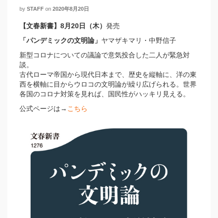
by
STAFF
on
2020年8月20日
【文春新書】8月20日（木）
発売
「パンデミックの文明論」
ヤマザキマリ・中野信子
新型コロナについての議論で意気投合した二人が緊急対
談。
古代ローマ帝国から現代日本まで、歴史を縦軸に、洋の東
西を横軸に目からウロコの文明論が繰り広げられる。世界
各国のコロナ対策を見れば、国民性がハッキリ見える。
公式ページは→
こちら