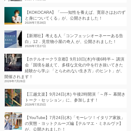
【KOKOCARA】「——知性を養えば、寛容さはおのず
と身についてくる」が、公開されました！
2026年7月28日
【新潮社】考える人「コンフェッシオーネーーある告
白」12．見世物小屋の奇人 が、公開されました！
2026年7月27日
【ホテルオークラ京都】9月10日(木)午後6時半～ 講演
会「国境を越えて、多様な文化の中を行き抜いてきた
経験から学ぶ 「とらわれない生き方」のヒント」が、
開催されます！
2026年7月26日
【三越文楽】9月24日(木) 午後2時開演「～序～ 幕開き
トーク・セッション」に、参加します！
2026年7月25日
【YouTube】7月24日(木)「モーレツ！イタリア家族」
の実態・ヨットクルーズ編【テルマエ・ミネルヴァ】
が、公開されました！