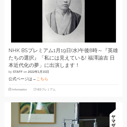
NHK BSプレミアム1月19日(水)午後8時～『英雄
たちの選択』「私には見えている! 福澤諭吉 日
本近代化の夢」に出演します！
by
STAFF
on
2022年1月15日
公式ページは→
こちら
Information
BSプレミアム