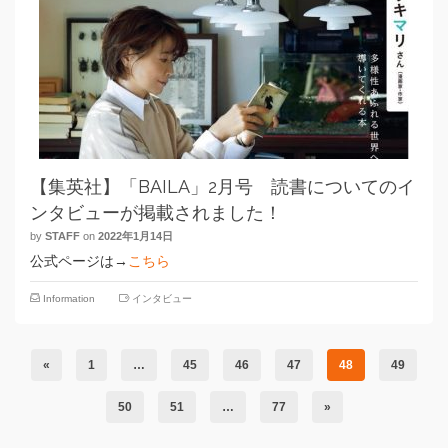
【集英社】「BAILA」2月号 読書についてのイ
ンタビューが掲載されました！
by
STAFF
on
2022年1月14日
公式ページは→
こちら
Information
インタビュー
«
1
…
45
46
47
48
49
50
51
…
77
»