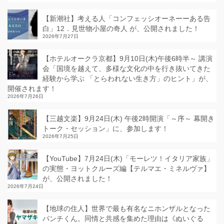
【新潮社】考える人「コンフェッシオーネーーある告
白」12．見世物小屋の奇人 が、公開されました！
2026年7月27日
【ホテルオークラ京都】9月10日(木)午後6時半～ 講演
会「国境を越えて、多様な文化の中を行き抜いてきた
経験から学ぶ 「とらわれない生き方」のヒント」が、
開催されます！
2026年7月26日
【三越文楽】9月24日(木) 午後2時開演「～序～ 幕開き
トーク・セッション」に、参加します！
2026年7月25日
【YouTube】7月24日(木)「モーレツ！イタリア家族」
の実態・ヨットクルーズ編【テルマエ・ミネルヴァ】
が、公開されました！
2026年7月24日
【地球の住人】世界で最も有名なニホンザルとなった
パンチくん。同情と共感を集めた理由は《ぬいぐる