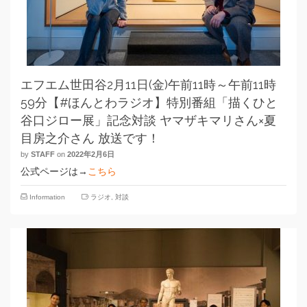
エフエム世田谷2月11日(金)午前11時～午前11時
59分【#ほんとわラジオ】特別番組「描くひと
谷口ジロー展」記念対談 ヤマザキマリさん×夏
目房之介さん 放送です！
by
STAFF
on
2022年2月6日
公式ページは→
こちら
Information
ラジオ
,
対談