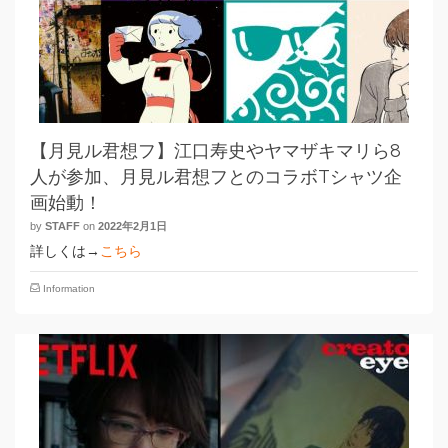
【月見ル君想フ】江口寿史やヤマザキマリら8
人が参加、月見ル君想フとのコラボTシャツ企
画始動！
by
STAFF
on
2022年2月1日
詳しくは→
こちら
Information