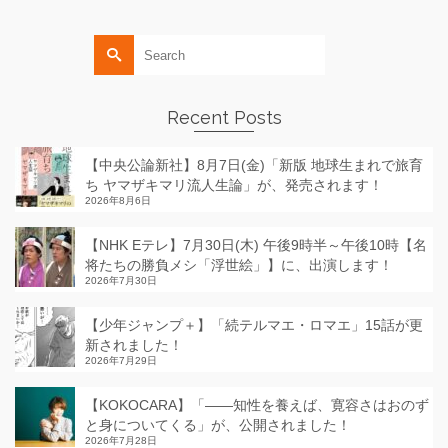
Search
for:
Recent Posts
【中央公論新社】8月7日(金)「新版 地球生まれで旅育
ち ヤマザキマリ流人生論」が、発売されます！
2026年8月6日
【NHK Eテレ】7月30日(木) 午後9時半～午後10時【名
将たちの勝負メシ「浮世絵」】に、出演します！
2026年7月30日
【少年ジャンプ＋】「続テルマエ・ロマエ」15話が更
新されました！
2026年7月29日
【KOKOCARA】「——知性を養えば、寛容さはおのず
と身についてくる」が、公開されました！
2026年7月28日