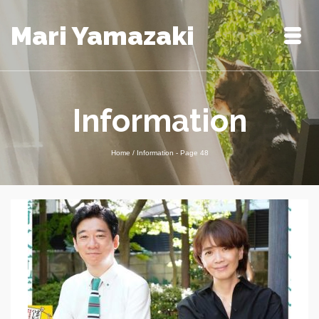
Mari Yamazaki
Information
Home
/
Information
- Page 48