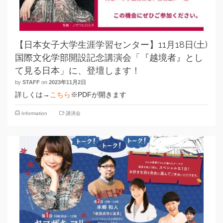
【日本女子大学生涯学習センター】11月18日(土)
国際文化学部開設記念講演会「『越境者』とし
て見る日本」に、登壇します！
by
STAFF
on
2023年11月2日
詳しくは→
こちら
※PDFが開きます
Information
講演会