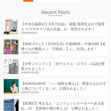
Recent Posts
【中央公論新社】8月7日(金)「新版 地球生まれで旅育
ち ヤマザキマリ流人生論」が、発売されます！
2026年8月6日
【NHK Eテレ】7月30日(木) 午後9時半～午後10時【名
将たちの勝負メシ「浮世絵」】に、出演します！
2026年7月30日
【少年ジャンプ＋】「続テルマエ・ロマエ」15話が更
新されました！
2026年7月29日
【KOKOCARA】「——知性を養えば、寛容さはおのず
と身についてくる」が、公開されました！
2026年7月28日
【新潮社】考える人「コンフェッシオーネーーある告
白」12．見世物小屋の奇人 が、公開されました！