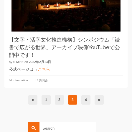
【文字・活字文化推進機構】シンポジウム「読
書で広がる世界」アーカイブ映像YouTubeで公
開中です！
by
STAFF
on
2022年2月13日
公式ページは→
こちら
Information
講演会
«
1
2
3
4
»
Search
for: