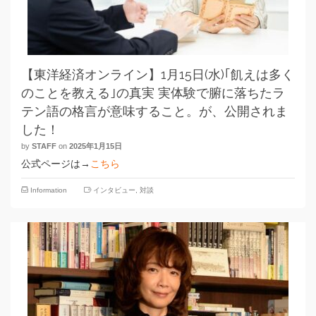
【東洋経済オンライン】1月15日(水)｢飢えは多く
のことを教える｣の真実 実体験で腑に落ちたラ
テン語の格言が意味すること。が、公開されま
した！
by
STAFF
on
2025年1月15日
公式ページは→
こちら
Information
インタビュー
,
対談