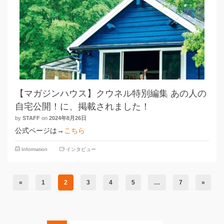
【マガジンハウス】クウネル特別編集 あの人の
自宅公開！に、掲載されました！
by
STAFF
on
2024年8月26日
公式ページは→
こちら
Information
インタビュー
«
1
2
3
4
5
…
7
»