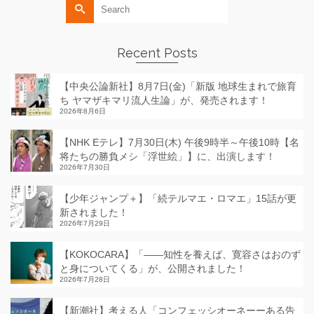
Search
for:
Recent Posts
【中央公論新社】8月7日(金)「新版 地球生まれで旅育
ち ヤマザキマリ流人生論」が、発売されます！
2026年8月6日
【NHK Eテレ】7月30日(木) 午後9時半～午後10時【名
将たちの勝負メシ「浮世絵」】に、出演します！
2026年7月30日
【少年ジャンプ＋】「続テルマエ・ロマエ」15話が更
新されました！
2026年7月29日
【KOKOCARA】「——知性を養えば、寛容さはおのず
と身についてくる」が、公開されました！
2026年7月28日
【新潮社】考える人「コンフェッシオーネーーある告