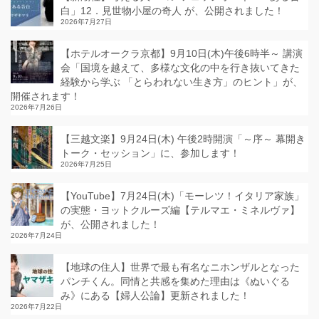
白」12．見世物小屋の奇人 が、公開されました！
2026年7月27日
【ホテルオークラ京都】9月10日(木)午後6時半～ 講演
会「国境を越えて、多様な文化の中を行き抜いてきた
経験から学ぶ 「とらわれない生き方」のヒント」が、
開催されます！
2026年7月26日
【三越文楽】9月24日(木) 午後2時開演「～序～ 幕開き
トーク・セッション」に、参加します！
2026年7月25日
【YouTube】7月24日(木)「モーレツ！イタリア家族」
の実態・ヨットクルーズ編【テルマエ・ミネルヴァ】
が、公開されました！
2026年7月24日
【地球の住人】世界で最も有名なニホンザルとなった
パンチくん。同情と共感を集めた理由は《ぬいぐる
み》にある【婦人公論】更新されました！
2026年7月22日