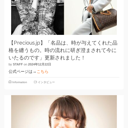
【Precious.jp】「名品は、時が与えてくれた品
格を纏うもの。時の流れに研ぎ澄まされて今に
いたるのです」更新されました！
by
STAFF
on
2024年12月22日
公式ページは→
こちら
Information
インタビュー