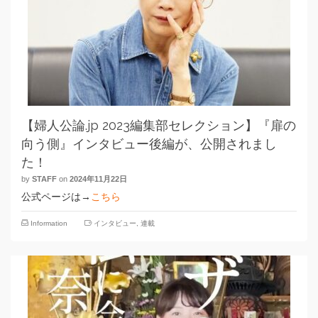
【婦人公論.jp 2023編集部セレクション】『扉の
向う側』インタビュー後編が、公開されまし
た！
by
STAFF
on
2024年11月22日
公式ページは→
こちら
Information
インタビュー
,
連載