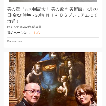
美の壺 「500回記念！ 美の殿堂 美術館」3月20
日(金)19時半～20時 ＮＨＫ ＢＳプレミアムにて
放送！
by
STAFF
on
2020年3月15日
番組ページは→
こちら
Information