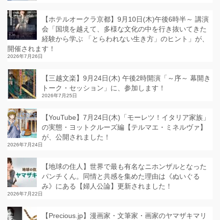
【ホテルオークラ京都】9月10日(木)午後6時半～ 講演
会「国境を越えて、多様な文化の中を行き抜いてきた
経験から学ぶ 「とらわれない生き方」のヒント」が、
開催されます！
2026年7月26日
【三越文楽】9月24日(木) 午後2時開演「～序～ 幕開き
トーク・セッション」に、参加します！
2026年7月25日
【YouTube】7月24日(木)「モーレツ！イタリア家族」
の実態・ヨットクルーズ編【テルマエ・ミネルヴァ】
が、公開されました！
2026年7月24日
【地球の住人】世界で最も有名なニホンザルとなった
パンチくん。同情と共感を集めた理由は《ぬいぐる
み》にある【婦人公論】更新されました！
2026年7月22日
【Precious.jp】漫画家・文筆家・画家のヤマザキマリ