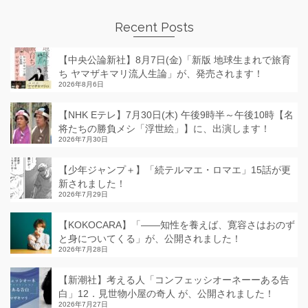
Recent Posts
【中央公論新社】8月7日(金)「新版 地球生まれで旅育
ち ヤマザキマリ流人生論」が、発売されます！
2026年8月6日
【NHK Eテレ】7月30日(木) 午後9時半～午後10時【名
将たちの勝負メシ「浮世絵」】に、出演します！
2026年7月30日
【少年ジャンプ＋】「続テルマエ・ロマエ」15話が更
新されました！
2026年7月29日
【KOKOCARA】「——知性を養えば、寛容さはおのず
と身についてくる」が、公開されました！
2026年7月28日
【新潮社】考える人「コンフェッシオーネーーある告
白」12．見世物小屋の奇人 が、公開されました！
2026年7月27日