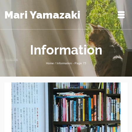
Mari Yamazaki
Information
Home
/
Information
- Page 75