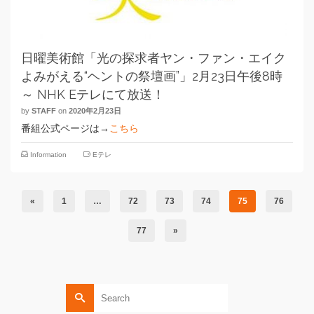
日曜美術館「光の探求者ヤン・ファン・エイク
よみがえる“ヘントの祭壇画”」2月23日午後8時
～ NHK Eテレにて放送！
by
STAFF
on
2020年2月23日
番組公式ページは→
こちら
Information
Eテレ
«
1
…
72
73
74
75
76
77
»
Search
for: