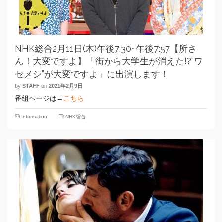
NHK総合2月11日(木)午後7:30~午後7:57【所さ
ん！大変ですよ】「街から大学生が消えた!?“ワ
セメシ”が大変ですよ」に出演します！
by
STAFF
on
2021年2月9日
番組ページは→
こちら
Information
NHK総合