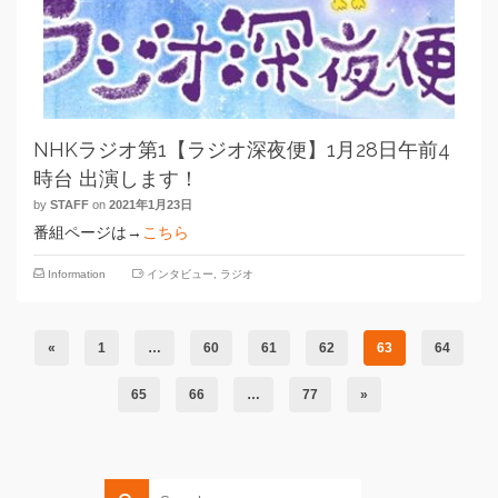
NHKラジオ第1【ラジオ深夜便】1月28日午前4
時台 出演します！
by
STAFF
on
2021年1月23日
番組ページは→
こちら
Information
インタビュー
,
ラジオ
«
1
…
60
61
62
63
64
65
66
…
77
»
Search