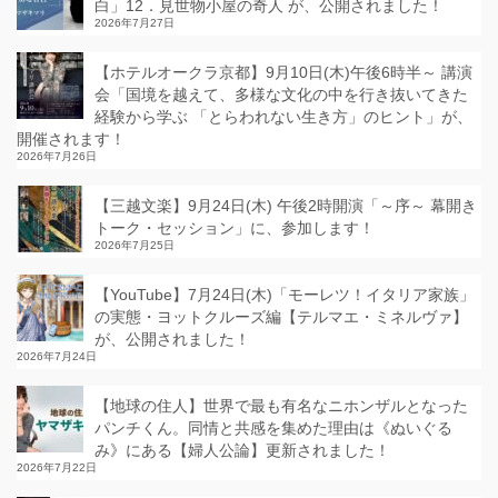
白」12．見世物小屋の奇人 が、公開されました！
2026年7月27日
【ホテルオークラ京都】9月10日(木)午後6時半～ 講演
会「国境を越えて、多様な文化の中を行き抜いてきた
経験から学ぶ 「とらわれない生き方」のヒント」が、
開催されます！
2026年7月26日
【三越文楽】9月24日(木) 午後2時開演「～序～ 幕開き
トーク・セッション」に、参加します！
2026年7月25日
【YouTube】7月24日(木)「モーレツ！イタリア家族」
の実態・ヨットクルーズ編【テルマエ・ミネルヴァ】
が、公開されました！
2026年7月24日
【地球の住人】世界で最も有名なニホンザルとなった
パンチくん。同情と共感を集めた理由は《ぬいぐる
み》にある【婦人公論】更新されました！
2026年7月22日