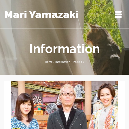
Mari Yamazaki
Information
Home
/
Information
- Page 63