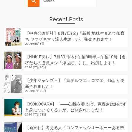
for:
Recent Posts
【中央公論新社】8月7日(金)「新版 地球生まれで旅育
ち ヤマザキマリ流人生論」が、発売されます！
2026年8月6日
【NHK Eテレ】7月30日(木) 午後9時半～午後10時【名
将たちの勝負メシ「浮世絵」】に、出演します！
2026年7月30日
【少年ジャンプ＋】「続テルマエ・ロマエ」15話が更
新されました！
2026年7月29日
【KOKOCARA】「——知性を養えば、寛容さはおのず
と身についてくる」が、公開されました！
2026年7月28日
【新潮社】考える人「コンフェッシオーネーーある告