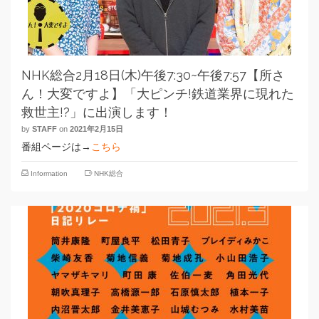
NHK総合2月18日(木)午後7:30~午後7:57【所さ
ん！大変ですよ】「大ピンチ!鉄道業界に現れた
救世主!?」に出演します！
by
STAFF
on
2021年2月15日
番組ページは→
こちら
Information
NHK総合