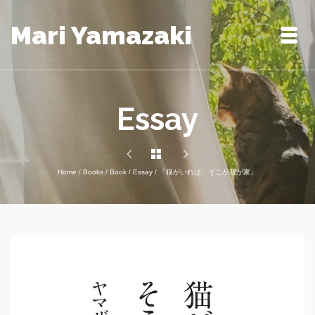
Mari Yamazaki
Essay
Home
/
Books
/
Book
/
Essay
/
「猫がいれば、そこが我が家」