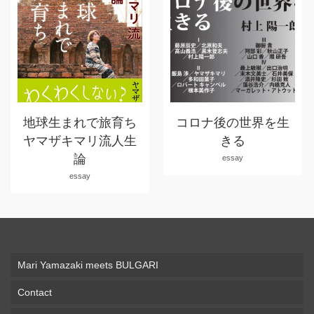
地球生まれで旅育ち
コロナ後の世界を生
ヤマザキマリ流人生
きる
論
essay
essay
Mari Yamazaki meets BULGARI
Contact