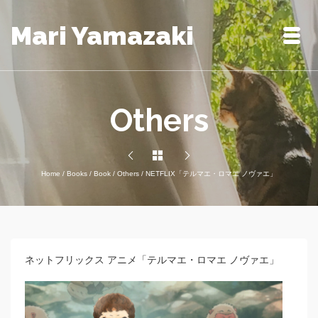
Mari Yamazaki
Others
Home
/
Books
/
Book
/
Others
/
NETFLIX「テルマエ・ロマエ ノヴァエ」
ネットフリックス アニメ「テルマエ・ロマエ ノヴァエ」